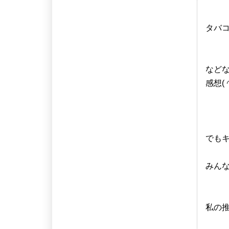
タバ
など
感想( 
でも
みん
私の