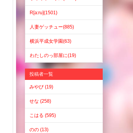
R[a:ru](1501)
人妻ゲッチュー(885)
横浜平成女学園(63)
わたしのっ部屋に(19)
投稿者一覧
みやび (19)
せな (258)
こはる (595)
のの (13)