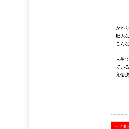
かか
肥大
こん
人生
てい
覚悟
一ノ瀬