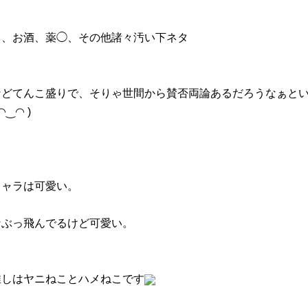
コ、お酒、薬◯、その他諸々汚い下ネタ
などてんこ盛りで、そりゃ世間から賛否両論あるだろうなぁと
◠‿◠ )
キャラは可愛い。
なぶっ飛んでるけど可愛い。
推しはヤニねことハメねこです