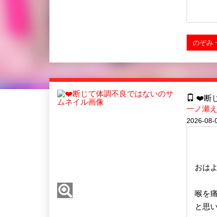
のぞみ 
❤️断
一ノ瀬
2026-08-
おは
喉を
と思い