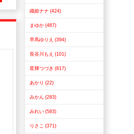
織姫ナナ (424)
まゆか (487)
早馬ゆりえ (394)
長谷川もえ (101)
星輝つづき (817)
あかり (22)
みかん (283)
みれい (583)
りさこ (371)