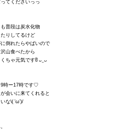
ばってくださいっっ
しも普段は炭水化物
したりしてるけど
がに倒れたらやばいので
は沢山食べたから
ちゃ元気ですჱ̒ ᴗ ̫ ᴗ
9時ー17時です♡
たが会いに来てくれると
な\( 'ω')/
み。