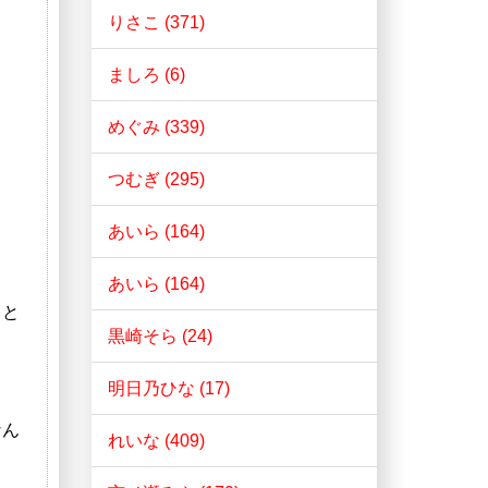
りさこ (371)
ましろ (6)
めぐみ (339)
つむぎ (295)
あいら (164)
あいら (164)
こと
黒崎そら (24)
明日乃ひな (17)
なん
れいな (409)