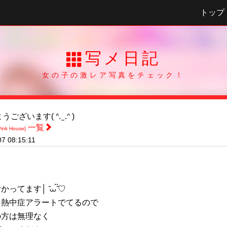
トップ
写メ日記
女の子の激レア写真をチェック！
ございます( ᐢ. ̫ .ᐢ )
一覧
ink House]
7 08:15:11
ってます│ ̂⩊፟ ̂♡
も熱中症アラートでてるので
の方は無理なく