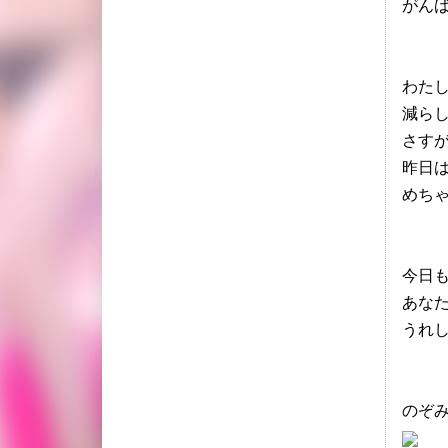
がん
わた
減ら
さす
昨日
めちゃく
今日も
あな
うれしい
のぞ