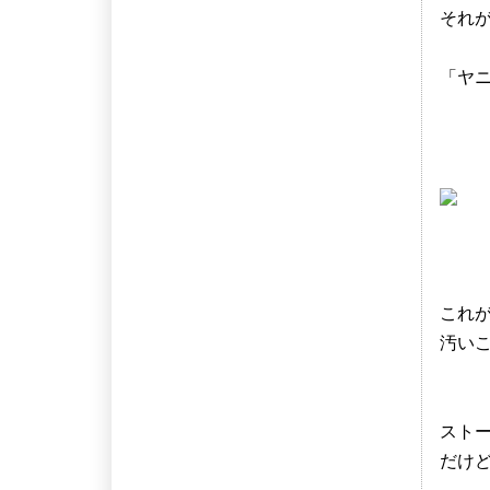
それ
「ヤ
これ
汚い
スト
だけ