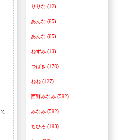
りりな (12)
せ
あんな (85)
あんな (85)
ねずみ (13)
つばき (170)
ねね (127)
西野みなみ (582)
寝て
みなみ (582)
ちひろ (183)