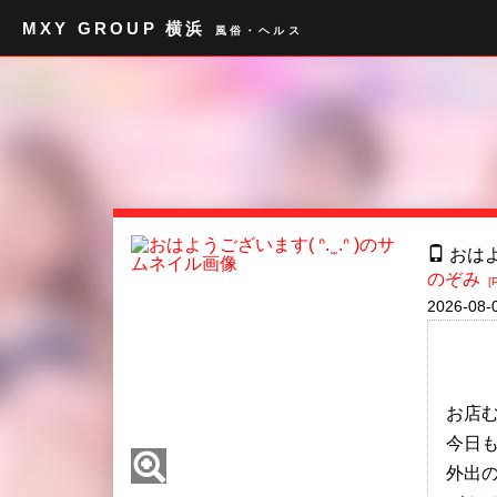
MXY GROUP 横浜
風俗・ヘルス
おはよう
のぞみ
[P
2026-08-0
お店むか
今日
外出