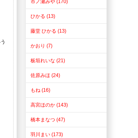
市ノ瀬みや (170)
ひかる (13)
藤堂 ひかる (13)
いう
かおり (7)
板垣れいな (21)
佐原みほ (24)
もね (16)
高宮ほのか (143)
橋本まなつ (47)
羽川まい (173)