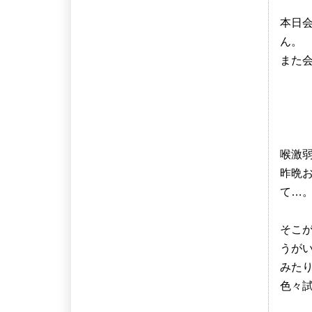
本日
ん。
また
喉激
昨晩
て…
そこ
うが
みた
色々