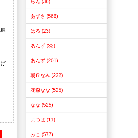
らん (36)
あずさ (566)
桃腺
はる (23)
あんず (32)
あんず (201)
逃げ
朝丘なみ (222)
花森なな (525)
なな (525)
よつば (11)
みこ (577)