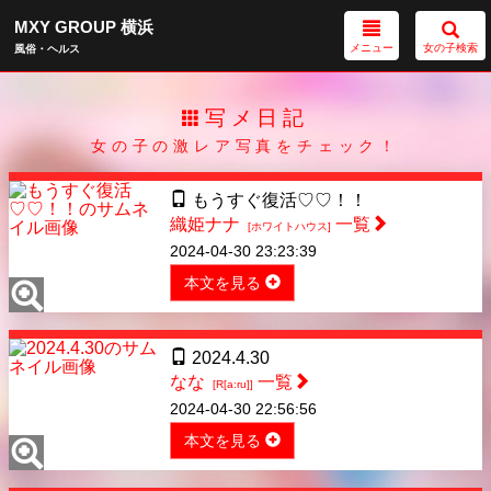
MXY GROUP 横浜
メニュー
女の子検索
風俗・ヘルス
写メ日記
女の子の激レア写真をチェック！
もうすぐ復活♡♡！！
織姫ナナ
一覧
[ホワイトハウス]
2024-04-30 23:23:39
本文を見る
2024.4.30
なな
一覧
[R[a:ru]]
2024-04-30 22:56:56
本文を見る