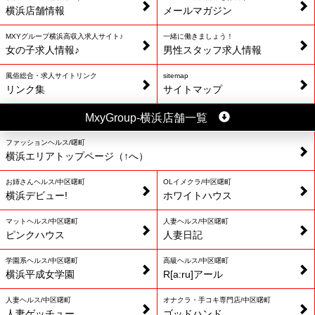
横浜店舗情報
メールマガジン
MXYグループ横浜高収入求人サイト♪
一緒に働きましょう！
女の子求人情報♪
男性スタッフ求人情報
風俗総合・求人サイトリンク
sitemap
リンク集
サイトマップ
MxyGroup-横浜店舗一覧
ファッションヘルス/曙町
横浜エリアトップページ（↑へ）
お姉さんヘルス/中区曙町
OLイメクラ/中区曙町
横浜デビュー!
ホワイトハウス
マットヘルス/中区曙町
人妻ヘルス/中区曙町
ピンクハウス
人妻日記
学園系ヘルス/中区曙町
高級ヘルス/中区曙町
横浜平成女学園
R[a:ru]アール
人妻ヘルス/中区曙町
オナクラ・手コキ専門店/中区曙町
人妻ゲッチュー
ゴッドハンド