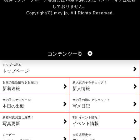
しておりません。
Copyright(C) mxy.jp, All Rights Reserved.
コンテンツ一覧
トップへ戻る
トップページ
お店の最新情報をお届け♪
新人女の子をチェック！
新着速報
新人情報
女の子スケジュール
女の子の激レアショット！
本日の出勤
写メ日記
新着写真見逃し厳禁！
割引イベント情報！
写真更新
イベント情報
ムービー
☆公式限定☆