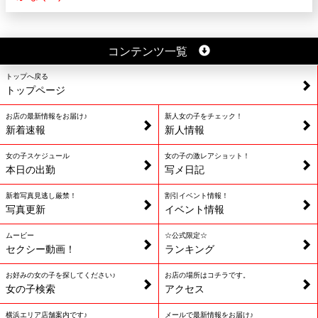
コンテンツ一覧
トップへ戻る
トップページ
お店の最新情報をお届け♪
新人女の子をチェック！
新着速報
新人情報
女の子スケジュール
女の子の激レアショット！
本日の出勤
写メ日記
新着写真見逃し厳禁！
割引イベント情報！
写真更新
イベント情報
ムービー
☆公式限定☆
セクシー動画！
ランキング
お好みの女の子を探してください♪
お店の場所はコチラです。
女の子検索
アクセス
横浜エリア店舗案内です♪
メールで最新情報をお届け♪