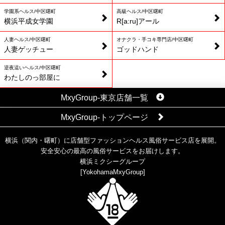
学園系ヘルス/中区曙町
高級ヘルス/中区曙町
横浜平成女学園
R[a:ru]アール
人妻ヘルス/中区曙町
オナクラ・手コキ専門店/中区曙町
人妻ゲッチュー
ゴッドハンド
逆夜這いヘルス/中区曙町
わたしのっ部屋に
MxyGroup-東京店舗一覧
MxyGroup-トップページ
横浜（関内・曙町）に店舗型ファッションヘルス風俗サービス店を展開。
安全安心の最高の風俗サービスをお届けします。
横浜ミクシーグループ
[
YokohamaMxyGroup
]