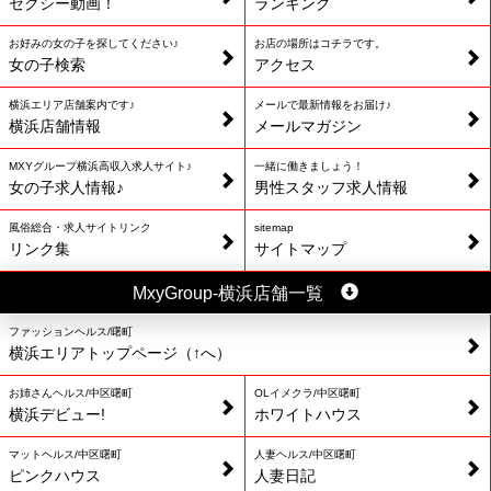
セクシー動画！
ランキング
お好みの女の子を探してください♪
お店の場所はコチラです。
女の子検索
アクセス
横浜エリア店舗案内です♪
メールで最新情報をお届け♪
横浜店舗情報
メールマガジン
MXYグループ横浜高収入求人サイト♪
一緒に働きましょう！
女の子求人情報♪
男性スタッフ求人情報
風俗総合・求人サイトリンク
sitemap
リンク集
サイトマップ
MxyGroup-横浜店舗一覧
ファッションヘルス/曙町
横浜エリアトップページ（↑へ）
お姉さんヘルス/中区曙町
OLイメクラ/中区曙町
横浜デビュー!
ホワイトハウス
マットヘルス/中区曙町
人妻ヘルス/中区曙町
ピンクハウス
人妻日記