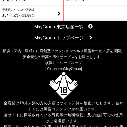
逆夜這いヘルス/中区曙町
わたしのっ部屋に
MxyGroup-東京店舗一覧
MxyGroup-トップページ
横浜（関内・曙町）に店舗型ファッションヘルス風俗サービス店を展開。
安全安心の最高の風俗サービスをお届けします。
横浜ミクシーグループ
[
YokohamaMxyGroup
]
全店舗は18才未満の方の入店とサイト閲覧を禁止いたします。当サ
イトには風俗コンテンツが御座います。
当サイトに掲載されている写真等の無断転載、及び無許可での使用
はご遠慮願います。
横浜ミクシーグループ各店には18歳未満の女性コンパニオンは在籍