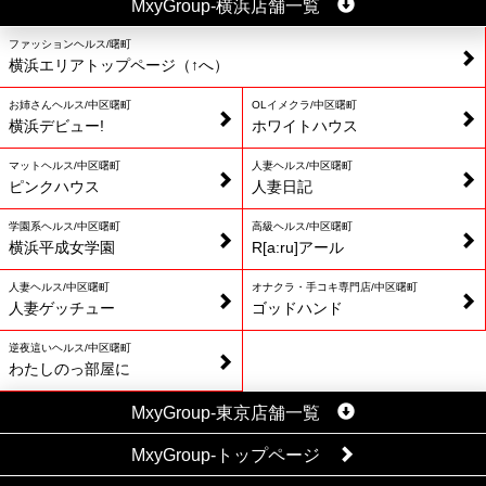
MxyGroup-横浜店舗一覧
ファッションヘルス/曙町
横浜エリアトップページ（↑へ）
お姉さんヘルス/中区曙町
OLイメクラ/中区曙町
横浜デビュー!
ホワイトハウス
マットヘルス/中区曙町
人妻ヘルス/中区曙町
ピンクハウス
人妻日記
学園系ヘルス/中区曙町
高級ヘルス/中区曙町
横浜平成女学園
R[a:ru]アール
人妻ヘルス/中区曙町
オナクラ・手コキ専門店/中区曙町
人妻ゲッチュー
ゴッドハンド
逆夜這いヘルス/中区曙町
わたしのっ部屋に
MxyGroup-東京店舗一覧
MxyGroup-トップページ