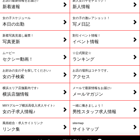
お店の最新情報をお届け♪
新人女の子をチェック！
新着速報
新人情報
女の子スケジュール
女の子の激レアショット！
本日の出勤
写メ日記
新着写真見逃し厳禁！
割引イベント情報！
写真更新
イベント情報
ムービー
☆公式限定☆
セクシー動画！
ランキング
お好みの女の子を探してください♪
お店の場所はコチラです。
女の子検索
アクセス
横浜エリア店舗案内です♪
メールで最新情報をお届け♪
横浜店舗情報
メールマガジン
MXYグループ横浜高収入求人サイト♪
一緒に働きましょう！
女の子求人情報♪
男性スタッフ求人情報
風俗総合・求人サイトリンク
sitemap
リンク集
サイトマップ