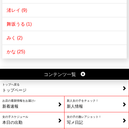
渚レイ (9)
舞坂うる (1)
みく (2)
かな (25)
コンテンツ一覧
トップへ戻る
トップページ
お店の最新情報をお届け♪
新人女の子をチェック！
新着速報
新人情報
女の子スケジュール
女の子の激レアショット！
本日の出勤
写メ日記