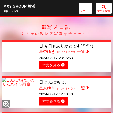
MXY GROUP 横浜
メニュー
女の子検索
風俗・ヘルス
写メ日記
女の子の激レア写真をチェック！
今日もありがとです( *´꒳`* )
星奈ゆき
一覧
[ホワイトハウス]
2024-08-17 23:15:53
本文を見る
こんにちは。
星奈ゆき
一覧
[ホワイトハウス]
2024-08-17 12:19:48
本文を見る