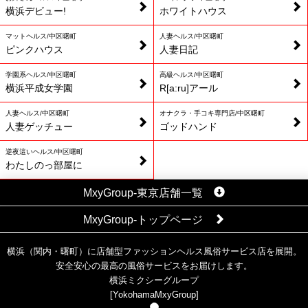
横浜デビュー!
ホワイトハウス
マットヘルス/中区曙町
人妻ヘルス/中区曙町
ピンクハウス
人妻日記
学園系ヘルス/中区曙町
高級ヘルス/中区曙町
横浜平成女学園
R[a:ru]アール
人妻ヘルス/中区曙町
オナクラ・手コキ専門店/中区曙町
人妻ゲッチュー
ゴッドハンド
逆夜這いヘルス/中区曙町
わたしのっ部屋に
MxyGroup-東京店舗一覧
MxyGroup-トップページ
横浜（関内・曙町）に店舗型ファッションヘルス風俗サービス店を展開。
安全安心の最高の風俗サービスをお届けします。
横浜ミクシーグループ
[
YokohamaMxyGroup
]