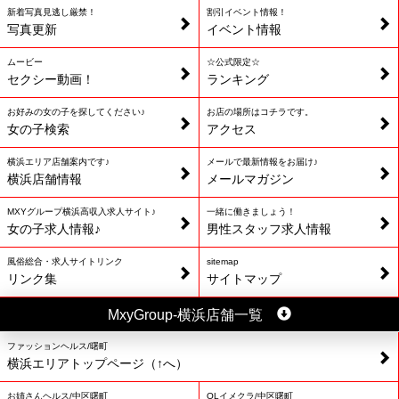
新着写真見逃し厳禁！
割引イベント情報！
写真更新
イベント情報
ムービー
☆公式限定☆
セクシー動画！
ランキング
お好みの女の子を探してください♪
お店の場所はコチラです。
女の子検索
アクセス
横浜エリア店舗案内です♪
メールで最新情報をお届け♪
横浜店舗情報
メールマガジン
MXYグループ横浜高収入求人サイト♪
一緒に働きましょう！
女の子求人情報♪
男性スタッフ求人情報
風俗総合・求人サイトリンク
sitemap
リンク集
サイトマップ
MxyGroup-横浜店舗一覧
ファッションヘルス/曙町
横浜エリアトップページ（↑へ）
お姉さんヘルス/中区曙町
OLイメクラ/中区曙町