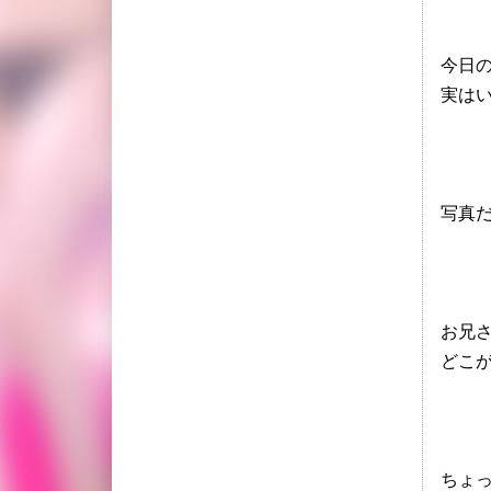
今日
実は
写真
お兄
どこが
ちょ