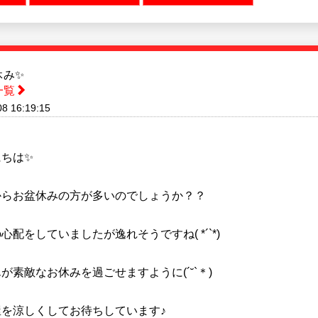
休み✨
一覧
08 16:19:15
にちは✨
からお盆休みの方が多いのでしょうか？？
心配をしていましたが逸れそうですね( *´`*)
が素敵なお休みを過ごせますように(´˘`＊)
屋を涼しくしてお待ちしています♪