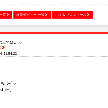
一覧
横浜デビュー 一覧
こはる プロフィール
の上では… ♡
覧
8 11:54:22
ちは⏦ﾟ♡
す☆*。