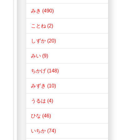
みき (490)
ことね (2)
しずか (20)
みい (9)
ちかげ (148)
みずき (10)
うるは (4)
ひな (46)
いちか (74)