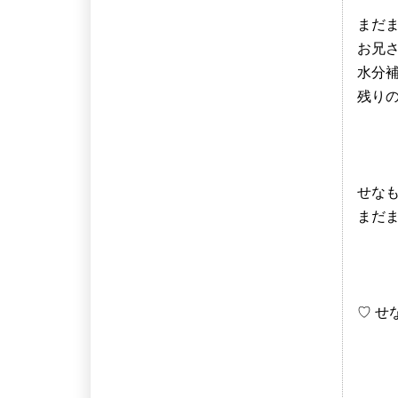
まだ
お兄
水分
残りの
せな
まだま
♡ せ