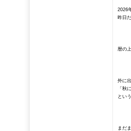
202
昨日だ
暦の
外に
「秋
とい
まだ