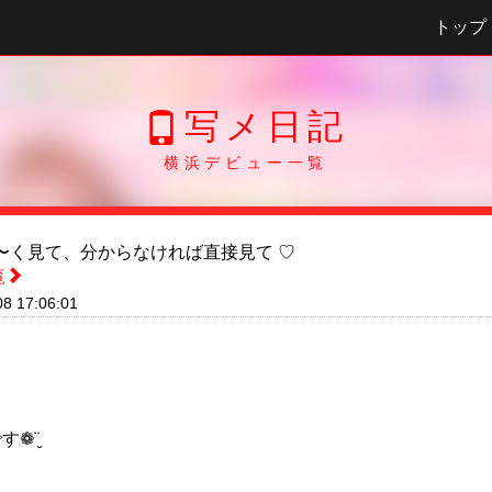
トップ
写メ日記
横浜デビュー一覧
〜く見て、分からなければ直接見て ♡
覧
08 17:06:01
す❁¨̮