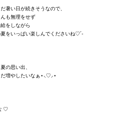
まだ暑い日が続きそうなので、
さんも無理をせず
補給をしながら
夏をいっぱい楽しんでくださいね♡´-‬
も夏の思い出、
だ増やしたいなぁ⋆⸜♡⸝‍⋆
な ♡