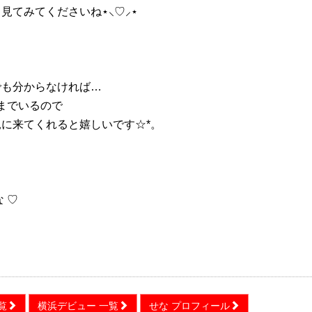
見てみてくださいね⋆⸜♡⸝‍⋆
でも分からなければ…
00までいるので
見に来てくれると嬉しいです☆*。
な ♡
覧
横浜デビュー 一覧
せな プロフィール