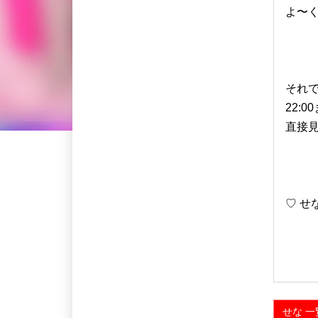
よ〜く
それ
22:
直接
♡ せ
せな 一