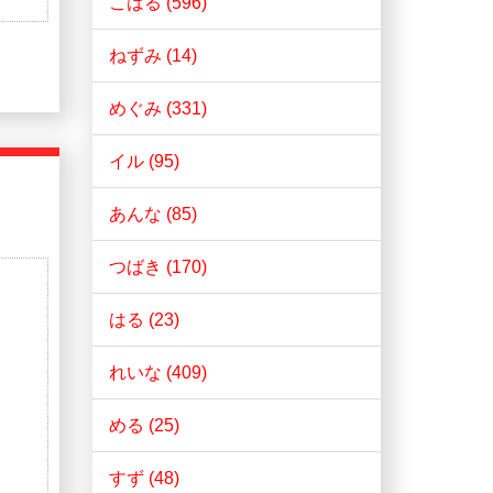
こはる (596)
ねずみ (14)
めぐみ (331)
イル (95)
あんな (85)
つばき (170)
はる (23)
れいな (409)
める (25)
すず (48)