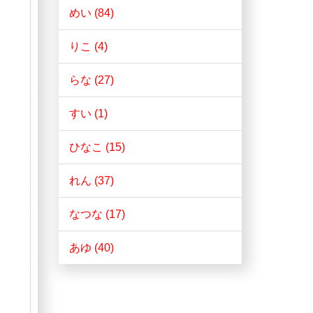
めい (84)
りこ (4)
らな (27)
すい (1)
ひなこ (15)
れん (37)
なつな (17)
あゆ (40)