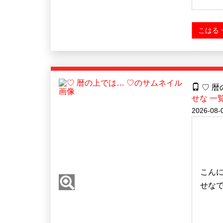
こはる 
♡ 暦
せな 一
2026-08-0
こんに
せなで