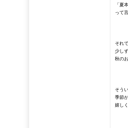
「夏本
って
それ
少し
秋の
そう
季節
嬉しく