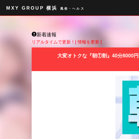
MXY GROUP 横浜
風俗・ヘルス
新着速報
リアルタイムで更新！
[ 情報を更新 ]
大変オトクな『朝①割』40分8000円～9時～9時59分まで、