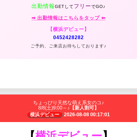
出勤情報
フリー
GETして
でGO♪
➡ 出勤情報はこちらをタップ ⬅
【横浜デビュー】
0452428282
ご予約、ご来店お待ちしております♪
ちょっぴり天然な萌え系女のコ♪
8/8(土)9:00～♪
【新人割可】
横浜デビュー
2026-08-08 00:17:01
【
横浜デビュー
】