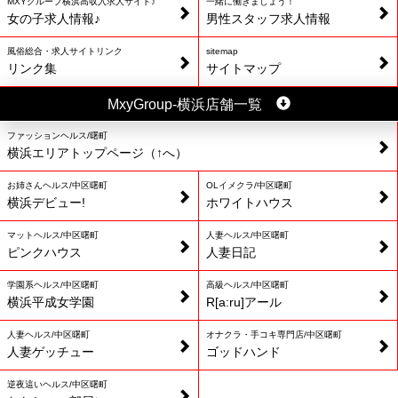
MXYグループ横浜高収入求人サイト♪
一緒に働きましょう！
女の子求人情報♪
男性スタッフ求人情報
風俗総合・求人サイトリンク
sitemap
リンク集
サイトマップ
MxyGroup-横浜店舗一覧
ファッションヘルス/曙町
横浜エリアトップページ（↑へ）
お姉さんヘルス/中区曙町
OLイメクラ/中区曙町
横浜デビュー!
ホワイトハウス
マットヘルス/中区曙町
人妻ヘルス/中区曙町
ピンクハウス
人妻日記
学園系ヘルス/中区曙町
高級ヘルス/中区曙町
横浜平成女学園
R[a:ru]アール
人妻ヘルス/中区曙町
オナクラ・手コキ専門店/中区曙町
人妻ゲッチュー
ゴッドハンド
逆夜這いヘルス/中区曙町