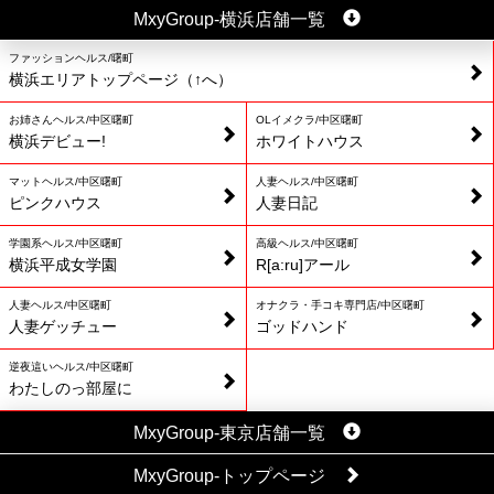
MxyGroup-横浜店舗一覧
ファッションヘルス/曙町
横浜エリアトップページ（↑へ）
お姉さんヘルス/中区曙町
OLイメクラ/中区曙町
横浜デビュー!
ホワイトハウス
マットヘルス/中区曙町
人妻ヘルス/中区曙町
ピンクハウス
人妻日記
学園系ヘルス/中区曙町
高級ヘルス/中区曙町
横浜平成女学園
R[a:ru]アール
人妻ヘルス/中区曙町
オナクラ・手コキ専門店/中区曙町
人妻ゲッチュー
ゴッドハンド
逆夜這いヘルス/中区曙町
わたしのっ部屋に
MxyGroup-東京店舗一覧
MxyGroup-トップページ