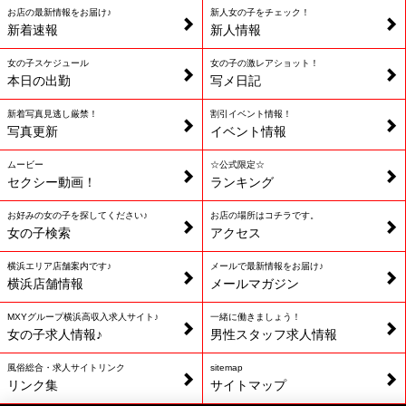
お店の最新情報をお届け♪
新人女の子をチェック！
新着速報
新人情報
女の子スケジュール
女の子の激レアショット！
本日の出勤
写メ日記
新着写真見逃し厳禁！
割引イベント情報！
写真更新
イベント情報
ムービー
☆公式限定☆
セクシー動画！
ランキング
お好みの女の子を探してください♪
お店の場所はコチラです。
女の子検索
アクセス
横浜エリア店舗案内です♪
メールで最新情報をお届け♪
横浜店舗情報
メールマガジン
MXYグループ横浜高収入求人サイト♪
一緒に働きましょう！
女の子求人情報♪
男性スタッフ求人情報
風俗総合・求人サイトリンク
sitemap
リンク集
サイトマップ