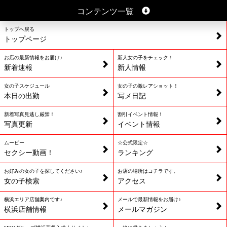
コンテンツ一覧
トップへ戻る
トップページ
お店の最新情報をお届け♪
新人女の子をチェック！
新着速報
新人情報
女の子スケジュール
女の子の激レアショット！
本日の出勤
写メ日記
新着写真見逃し厳禁！
割引イベント情報！
写真更新
イベント情報
ムービー
☆公式限定☆
セクシー動画！
ランキング
お好みの女の子を探してください♪
お店の場所はコチラです。
女の子検索
アクセス
横浜エリア店舗案内です♪
メールで最新情報をお届け♪
横浜店舗情報
メールマガジン