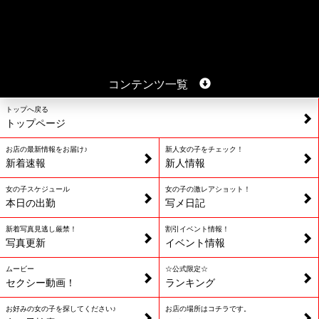
コンテンツ一覧
トップへ戻る
トップページ
お店の最新情報をお届け♪
新人女の子をチェック！
新着速報
新人情報
女の子スケジュール
女の子の激レアショット！
本日の出勤
写メ日記
新着写真見逃し厳禁！
割引イベント情報！
写真更新
イベント情報
ムービー
☆公式限定☆
セクシー動画！
ランキング
お好みの女の子を探してください♪
お店の場所はコチラです。