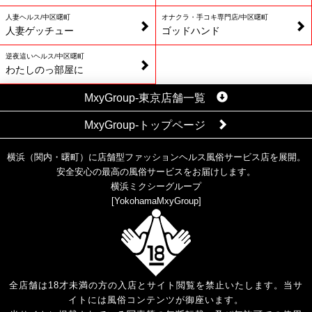
人妻ヘルス/中区曙町
オナクラ・手コキ専門店/中区曙町
人妻ゲッチュー
ゴッドハンド
逆夜這いヘルス/中区曙町
わたしのっ部屋に
MxyGroup-東京店舗一覧
MxyGroup-トップページ
横浜（関内・曙町）に店舗型ファッションヘルス風俗サービス店を展開。
安全安心の最高の風俗サービスをお届けします。
横浜ミクシーグループ
[
YokohamaMxyGroup
]
全店舗は18才未満の方の入店とサイト閲覧を禁止いたします。当サ
イトには風俗コンテンツが御座います。