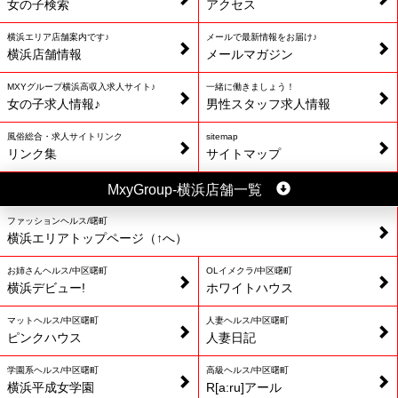
女の子検索
アクセス
横浜エリア店舗案内です♪
メールで最新情報をお届け♪
横浜店舗情報
メールマガジン
MXYグループ横浜高収入求人サイト♪
一緒に働きましょう！
女の子求人情報♪
男性スタッフ求人情報
風俗総合・求人サイトリンク
sitemap
リンク集
サイトマップ
MxyGroup-横浜店舗一覧
ファッションヘルス/曙町
横浜エリアトップページ（↑へ）
お姉さんヘルス/中区曙町
OLイメクラ/中区曙町
横浜デビュー!
ホワイトハウス
マットヘルス/中区曙町
人妻ヘルス/中区曙町
ピンクハウス
人妻日記
学園系ヘルス/中区曙町
高級ヘルス/中区曙町
横浜平成女学園
R[a:ru]アール