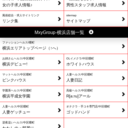
女の子求人情報♪
男性スタッフ求人情報
風俗総合・求人サイトリンク
sitemap
リンク集
サイトマップ
MxyGroup-横浜店舗一覧
ファッションヘルス/曙町
横浜エリアトップページ（↑へ）
お姉さんヘルス/中区曙町
OLイメクラ/中区曙町
横浜デビュー!
ホワイトハウス
マットヘルス/中区曙町
人妻ヘルス/中区曙町
ピンクハウス
人妻日記
学園系ヘルス/中区曙町
高級ヘルス/中区曙町
横浜平成女学園
R[a:ru]アール
人妻ヘルス/中区曙町
オナクラ・手コキ専門店/中区曙町
人妻ゲッチュー
ゴッドハンド
逆夜這いヘルス/中区曙町