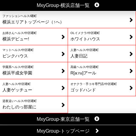
MxyGroup-横浜店舗一覧
ファッションヘルス/曙町
横浜エリアトップページ（↑へ）
お姉さんヘルス/中区曙町
OLイメクラ/中区曙町
横浜デビュー!
ホワイトハウス
マットヘルス/中区曙町
人妻ヘルス/中区曙町
ピンクハウス
人妻日記
学園系ヘルス/中区曙町
高級ヘルス/中区曙町
横浜平成女学園
R[a:ru]アール
人妻ヘルス/中区曙町
オナクラ・手コキ専門店/中区曙町
人妻ゲッチュー
ゴッドハンド
逆夜這いヘルス/中区曙町
わたしのっ部屋に
MxyGroup-東京店舗一覧
MxyGroup-トップページ