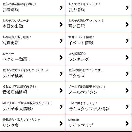
お店の最新情報をお届け♪
新人女の子をチェック！
新着速報
新人情報
女の子スケジュール
女の子の激レアショット！
本日の出勤
写メ日記
新着写真見逃し厳禁！
割引イベント情報！
写真更新
イベント情報
ムービー
☆公式限定☆
セクシー動画！
ランキング
お好みの女の子を探してください♪
お店の場所はコチラです。
女の子検索
アクセス
横浜エリア店舗案内です♪
メールで最新情報をお届け♪
横浜店舗情報
メールマガジン
MXYグループ横浜高収入求人サイト♪
一緒に働きましょう！
女の子求人情報♪
男性スタッフ求人情報
風俗総合・求人サイトリンク
sitemap
リンク集
サイトマップ