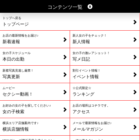
コンテンツ一覧
トップへ戻る
トップページ
お店の最新情報をお届け♪
新人女の子をチェック！
新着速報
新人情報
女の子スケジュール
女の子の激レアショット！
本日の出勤
写メ日記
新着写真見逃し厳禁！
割引イベント情報！
写真更新
イベント情報
ムービー
☆公式限定☆
セクシー動画！
ランキング
お好みの女の子を探してください♪
お店の場所はコチラです。
女の子検索
アクセス
横浜エリア店舗案内です♪
メールで最新情報をお届け♪
横浜店舗情報
メールマガジン