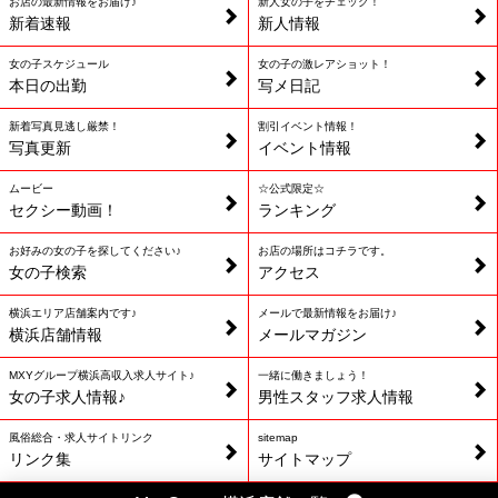
お店の最新情報をお届け♪
新人女の子をチェック！
新着速報
新人情報
女の子スケジュール
女の子の激レアショット！
本日の出勤
写メ日記
新着写真見逃し厳禁！
割引イベント情報！
写真更新
イベント情報
ムービー
☆公式限定☆
セクシー動画！
ランキング
お好みの女の子を探してください♪
お店の場所はコチラです。
女の子検索
アクセス
横浜エリア店舗案内です♪
メールで最新情報をお届け♪
横浜店舗情報
メールマガジン
MXYグループ横浜高収入求人サイト♪
一緒に働きましょう！
女の子求人情報♪
男性スタッフ求人情報
風俗総合・求人サイトリンク
sitemap
リンク集
サイトマップ