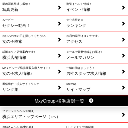
新着写真見逃し厳禁！
割引イベント情報！
写真更新
イベント情報
ムービー
☆公式限定☆
セクシー動画！
ランキング
お好みの女の子を探してください♪
お店の場所はコチラです。
女の子検索
アクセス
横浜エリア店舗案内です♪
メールで最新情報をお届け♪
横浜店舗情報
メールマガジン
MXYグループ横浜高収入求人サイト♪
一緒に働きましょう！
女の子求人情報♪
男性スタッフ求人情報
風俗総合・求人サイトリンク
sitemap
リンク集
サイトマップ
MxyGroup-横浜店舗一覧
ファッションヘルス/曙町
横浜エリアトップページ（↑へ）
お姉さんヘルス/中区曙町
OLイメクラ/中区曙町