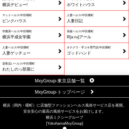
横浜デビュー!
ホワイトハウス
マットヘルス/中区曙町
人妻ヘルス/中区曙町
ピンクハウス
人妻日記
学園系ヘルス/中区曙町
高級ヘルス/中区曙町
横浜平成女学園
R[a:ru]アール
人妻ヘルス/中区曙町
オナクラ・手コキ専門店/中区曙町
人妻ゲッチュー
ゴッドハンド
逆夜這いヘルス/中区曙町
わたしのっ部屋に
MxyGroup-東京店舗一覧
MxyGroup-トップページ
横浜（関内・曙町）に店舗型ファッションヘルス風俗サービス店を展開。
安全安心の最高の風俗サービスをお届けします。
横浜ミクシーグループ
[
YokohamaMxyGroup
]