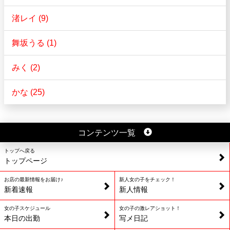
渚レイ (9)
舞坂うる (1)
みく (2)
かな (25)
コンテンツ一覧
トップへ戻る
トップページ
お店の最新情報をお届け♪
新人女の子をチェック！
新着速報
新人情報
女の子スケジュール
女の子の激レアショット！
本日の出勤
写メ日記