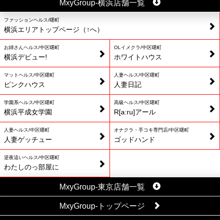
MxyGroup-横浜店舗一覧
ファッションヘルス/曙町
横浜エリアトップページ（↑へ）
お姉さんヘルス/中区曙町
OLイメクラ/中区曙町
横浜デビュー!
ホワイトハウス
マットヘルス/中区曙町
人妻ヘルス/中区曙町
ピンクハウス
人妻日記
学園系ヘルス/中区曙町
高級ヘルス/中区曙町
横浜平成女学園
R[a:ru]アール
人妻ヘルス/中区曙町
オナクラ・手コキ専門店/中区曙町
人妻ゲッチュー
ゴッドハンド
逆夜這いヘルス/中区曙町
わたしのっ部屋に
MxyGroup-東京店舗一覧
MxyGroup-トップページ