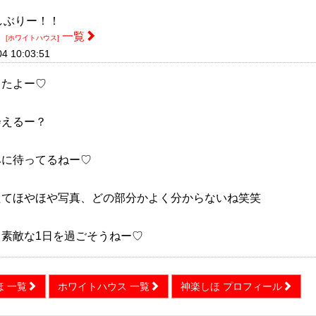
しぶりー！！
ほ
一覧
[ホワイトハウス]
04 10:03:51
したよー♡
会えるー？
みに待ってるねー♡
たてほやほや写真、どの部分かよく分からないね笑笑
も素敵な1日を過ごそうねー♡
ほ 一覧
ホワイトハウス 一覧
神楽しほ プロフィール