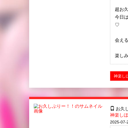
超お
今日
♡
会え
楽し
神楽し
お久
神楽し
2025-07-