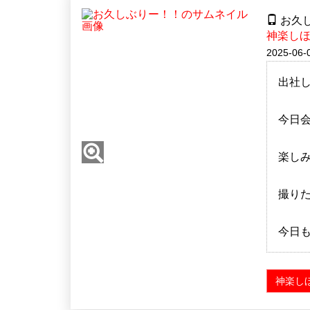
お久
神楽し
2025-06-
出社
今日
楽し
撮り
今日
神楽し