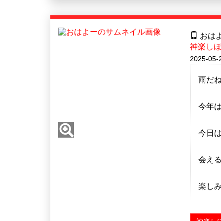
おは
神楽し
2025-05-
雨だ
今年
今日は
会え
楽し