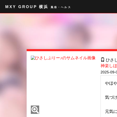
MXY GROUP 横浜
風俗・ヘルス
ひさし
神楽し
2025-09-
やほ
気づ
元気