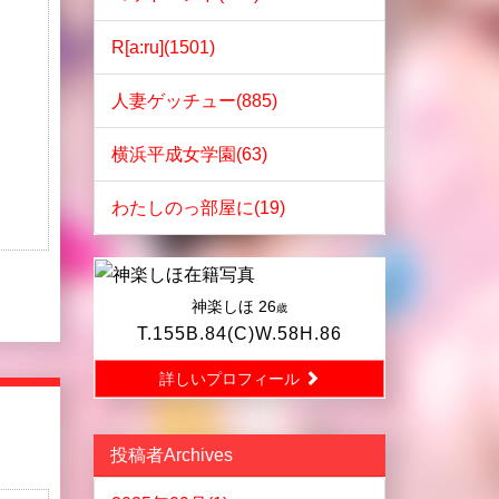
R[a:ru](1501)
人妻ゲッチュー(885)
横浜平成女学園(63)
わたしのっ部屋に(19)
神楽しほ
26
歳
T.155B.84(C)W.58H.86
詳しいプロフィール
投稿者Archives