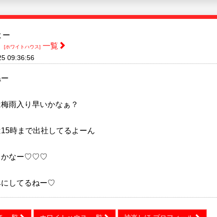
よー
ほ
一覧
[ホワイトハウス]
25 09:36:56
ねー
は梅雨入り早いかなぁ？
15時まで出社してるよーん
るかなー♡♡♡
みにしてるねー♡