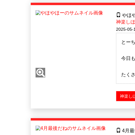
やほ
神楽し
2025-05-
とー
今日
たく
神楽し
4月最