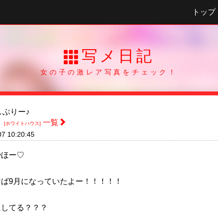
トップ
写メ日記
女の子の激レア写真をチェック！
ぶりー♪
ほ
一覧
[ホワイトハウス]
07 10:20:45
やほー♡
けば9月になっていたよー！！！！！
にしてる？？？