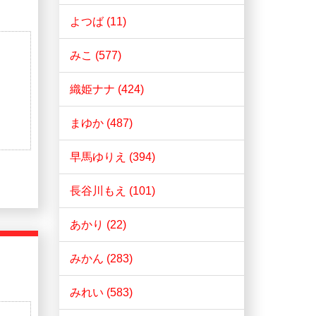
よつば (11)
みこ (577)
織姫ナナ (424)
まゆか (487)
早馬ゆりえ (394)
長谷川もえ (101)
あかり (22)
みかん (283)
みれい (583)