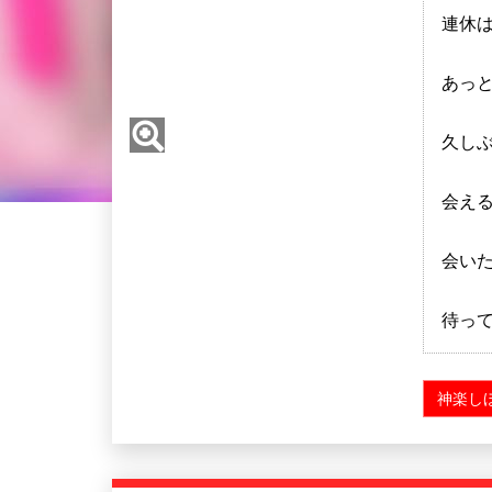
連休
あっ
久し
会え
会い
待って
神楽し