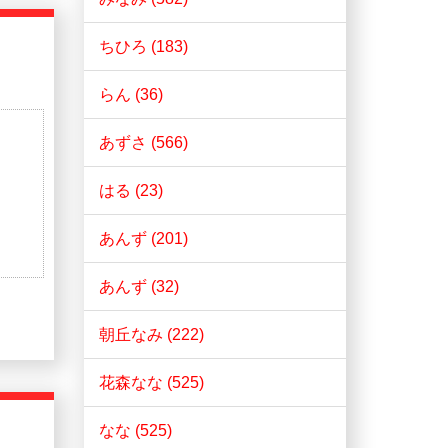
ちひろ (183)
らん (36)
あずさ (566)
はる (23)
あんず (201)
あんず (32)
朝丘なみ (222)
花森なな (525)
なな (525)