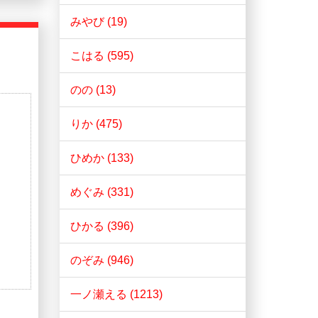
みやび (19)
こはる (595)
のの (13)
りか (475)
ひめか (133)
めぐみ (331)
ひかる (396)
のぞみ (946)
一ノ瀬える (1213)